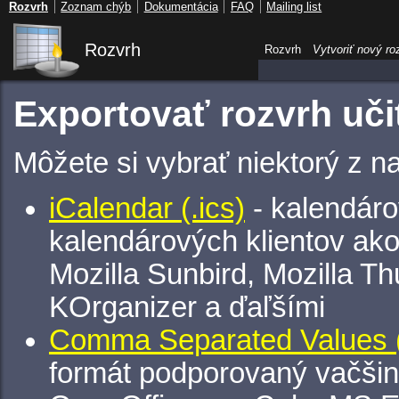
Rozvrh
Zoznam chýb
Dokumentácia
FAQ
Mailing list
Rozvrh
Rozvrh
Vytvoriť nový ro
Exportovať rozvrh uči
Môžete si vybrať niektorý z n
iCalendar (.ics)
- kalendáro
kalendárových klientov ak
Mozilla Sunbird, Mozilla Th
KOrganizer a ďaľšími
Comma Separated Values (
formát podporovaný vačšin