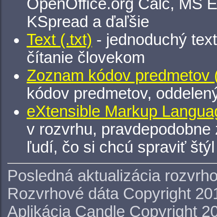
OpenOffice.org Calc, MS E
KSpread a ďaľšie
Text (.txt)
- jednoduchý tex
čítanie človekom
Zoznam kódov predmetov (.
kódov predmetov, oddelen
eXtensible Markup Languag
v rozvrhu, pravdepodobne 
ľudí, čo si chcú spraviť štý
Posledná aktualizácia rozvrh
Rozvrhové dáta Copyright 20
Aplikácia Candle Copyright 2