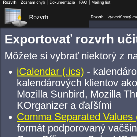
Rozvrh
Zoznam chýb
Dokumentácia
FAQ
Mailing list
Rozvrh
Rozvrh
Vytvoriť nový ro
Exportovať rozvrh uči
Môžete si vybrať niektorý z n
iCalendar (.ics)
- kalendáro
kalendárových klientov ak
Mozilla Sunbird, Mozilla Th
KOrganizer a ďaľšími
Comma Separated Values (
formát podporovaný vačšin