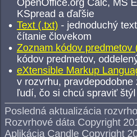
OpenOffice.org Calc, MS E
KSpread a ďaľšie
Text (.txt)
- jednoduchý tex
čítanie človekom
Zoznam kódov predmetov (.
kódov predmetov, oddelen
eXtensible Markup Languag
v rozvrhu, pravdepodobne 
ľudí, čo si chcú spraviť štý
Posledná aktualizácia rozvrh
Rozvrhové dáta Copyright 20
Aplikácia Candle Copyright 2