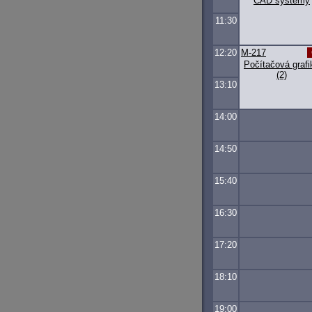
CAD systémy
11:30
12:20
M-217
Počítačová grafi
(2)
13:10
14:00
14:50
15:40
16:30
17:20
18:10
19:00