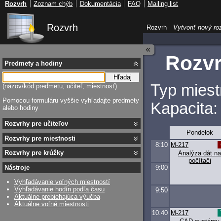
Rozvrh
Zoznam chýb
Dokumentácia
FAQ
Mailing list
Rozvrh
Rozvrh
Vytvoriť nový ro
Rozvr
Predmety a hodiny
Hľadaj
Typ miest
(názov/kód predmetu, učiteľ, miestnosť)
Pomocou formuláru vyššie vyhľadajte predmety
Kapacita:
alebo hodiny
Rozvrhy pre učiteľov
Pondelok
Rozvrhy pre miestnosti
8:10
M-217
Rozvrhy pre krúžky
Analýza dát na
počítači
9:00
Nástroje
Vyhľadávanie voľných miestností
Vyhľadávanie hodín podľa času
9:50
Aktuálne prebiehajúca výučba
Aktuálne voľné miestnosti
10:40
M-217