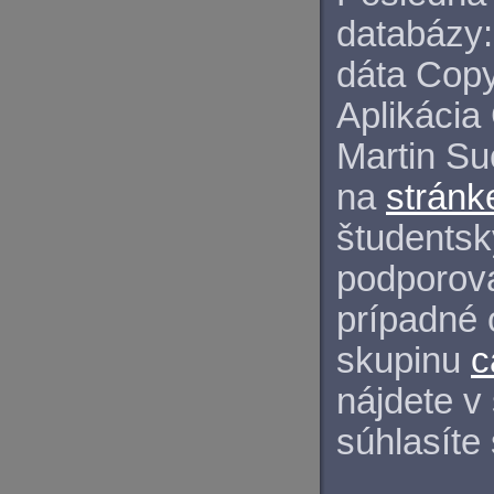
databázy:
dáta Copy
Aplikácia
Martin S
na
stránk
študentský
podporova
prípadné 
skupinu
c
nájdete v
súhlasíte