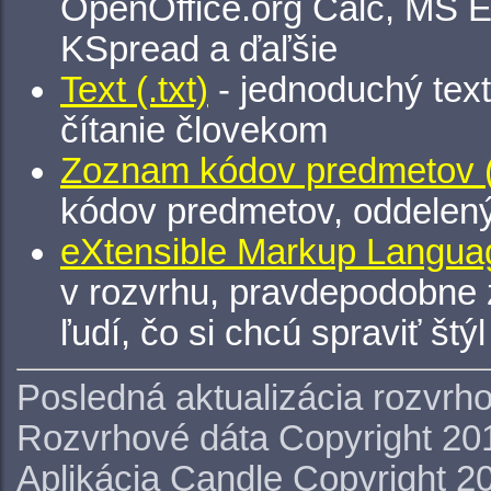
OpenOffice.org Calc, MS E
KSpread a ďaľšie
Text (.txt)
- jednoduchý tex
čítanie človekom
Zoznam kódov predmetov (.
kódov predmetov, oddelen
eXtensible Markup Languag
v rozvrhu, pravdepodobne 
ľudí, čo si chcú spraviť štý
Posledná aktualizácia rozvrh
Rozvrhové dáta Copyright 20
Aplikácia Candle Copyright 2