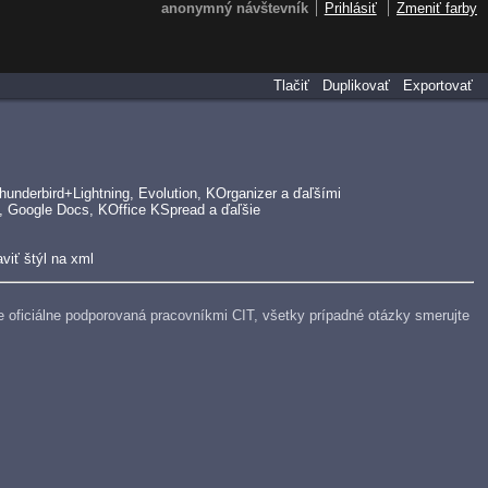
anonymný návštevník
Prihlásiť
Zmeniť farby
Tlačiť
Duplikovať
Exportovať
underbird+Lightning, Evolution, KOrganizer a ďaľšími
, Google Docs, KOffice KSpread a ďaľšie
viť štýl na xml
e je oficiálne podporovaná pracovníkmi CIT, všetky prípadné otázky smerujte