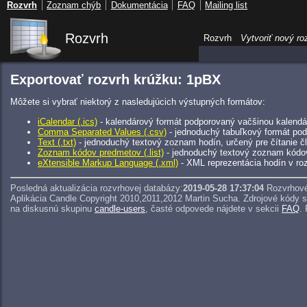
Rozvrh
Zoznam chýb
Dokumentácia
FAQ
Mailing list
Rozvrh
Rozvrh
Vytvoriť nový ro
Exportovať rozvrh krúžku: 1pBX
Môžete si vybrať niektorý z nasledujúcich výstupných formátov:
iCalendar (.ics)
- kalendárový formát podporovaný vačšinou kalendár
Comma Separated Values (.csv)
- jednoduchý tabuľkový formát pod
Text (.txt)
- jednoduchý textový zoznam hodín, určený pre čítanie 
Zoznam kódov predmetov (.list)
- jednoduchý textový zoznam kódo
eXtensible Markup Language (.xml)
- XML reprezentácia hodín v roz
Posledná aktualizácia rozvrhovej databázy:
2019-05-28 17:37:04
Rozvrhové
Aplikácia Candle Copyright 2010,2011,2012 Martin Sucha.
Zdrojové kódy 
na diskusnú skupinu
candle-users
, časté odpovede nájdete v sekcii
FAQ
.