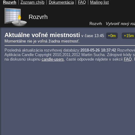
Rozvrh
Zoznam chýb
Dokumentácia
FAQ
Mailing list
Rozvrh
Rozvrh
Vytvoriť nový ro
Aktuálne voľné miestnosti
v čase 13:45
+0m
+15m
Momentálne nie je voľná žiadna miestnosť.
Posledná aktualizácia rozvrhovej databázy:
2018-05-26 18:37:42
Rozvrhové
Aplikácia Candle Copyright 2010,2011,2012 Martin Sucha.
Zdrojové kódy 
na diskusnú skupinu
candle-users
, časté odpovede nájdete v sekcii
FAQ
.