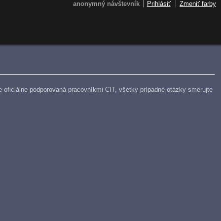
anonymný návštevník
Prihlásiť
Zmeniť farby
e je oficiálne podporovaná pracovníkmi CIT, všetky prípadné otázky smerujte