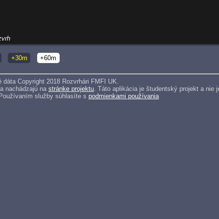
zvrh
+30m
+60m
 dáta Copyright 2018 Rozvrhári FMFI UK.
sa nachádzajú na
stránke projektu
. Táto aplikácia je študentský projekt a ni
 Používaním služby súhlasíte s
podmienkami používania