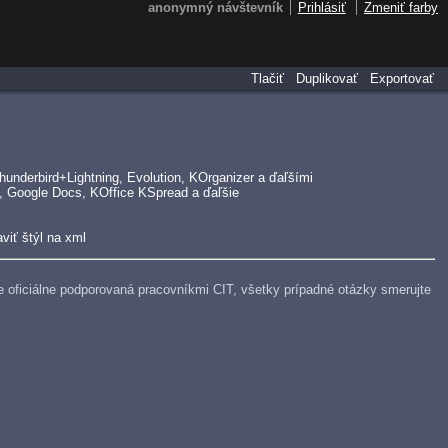
anonymný návštevník
Prihlásiť
Zmeniť farby
Tlačiť
Duplikovať
Exportovať
underbird+Lightning, Evolution, KOrganizer a ďaľšími
, Google Docs, KOffice KSpread a ďaľšie
viť štýl na xml
e je oficiálne podporovaná pracovníkmi CIT, všetky prípadné otázky smerujte