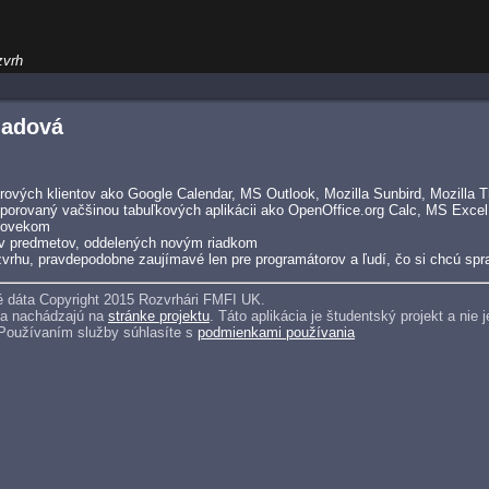
zvrh
ladová
ových klientov ako Google Calendar, MS Outlook, Mozilla Sunbird, Mozilla Th
porovaný vačšinou tabuľkových aplikácii ako OpenOffice.org Calc, MS Excel
človekom
v predmetov, oddelených novým riadkom
vrhu, pravdepodobne zaujímavé len pre programátorov a ľudí, čo si chcú spra
 dáta Copyright 2015 Rozvrhári FMFI UK.
sa nachádzajú na
stránke projektu
. Táto aplikácia je študentský projekt a ni
 Používaním služby súhlasíte s
podmienkami používania