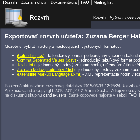
Rozvrh
Zoznam chýb
Dokumentácia
FAQ
Mailing list
Rozvrh
Rozvrh
Vytvoriť nový ro
Exportovať rozvrh učiteľa: Zuzana Berger Ha
Môžete si vybrať niektorý z nasledujúcich výstupných formátov:
iCalendar (.ics)
- kalendárový formát podporovaný vačšinou kalendár
Comma Separated Values (.csv)
- jednoduchý tabuľkový formát pod
Text (.txt)
- jednoduchý textový zoznam hodín, určený pre čítanie 
Zoznam kódov predmetov (.list)
- jednoduchý textový zoznam kódo
eXtensible Markup Language (.xml)
- XML reprezentácia hodín v roz
Posledná aktualizácia rozvrhovej databázy:
2015-03-19 12:25:24
Rozvrhové
Aplikácia Candle Copyright 2010,2011,2012 Martin Sucha.
Zdrojové kódy 
na diskusnú skupinu
candle-users
, časté odpovede nájdete v sekcii
FAQ
.