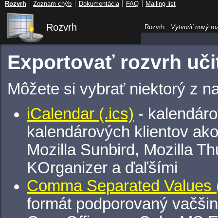
Rozvrh
Zoznam chýb
Dokumentácia
FAQ
Mailing list
Rozvrh
Rozvrh
Vytvoriť nový ro
Exportovať rozvrh uči
Môžete si vybrať niektorý z n
iCalendar (.ics)
- kalendáro
kalendárových klientov ak
Mozilla Sunbird, Mozilla Th
KOrganizer a ďaľšími
Comma Separated Values (
formát podporovaný vačšin