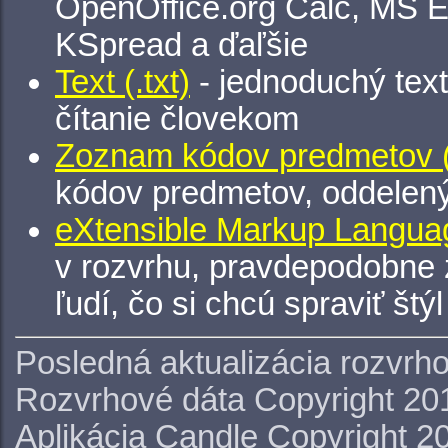
OpenOffice.org Calc, MS E
KSpread a ďaľšie
Text (.txt)
- jednoduchý tex
čítanie človekom
Zoznam kódov predmetov (.
kódov predmetov, oddelen
eXtensible Markup Languag
v rozvrhu, pravdepodobne 
ľudí, čo si chcú spraviť štý
Posledná aktualizácia rozvrh
Rozvrhové dáta Copyright 20
Aplikácia Candle Copyright 2