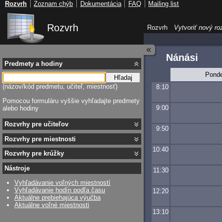
Rozvrh
Zoznam chýb
Dokumentácia
FAQ
Mailing list
Rozvrh
Rozvrh
Vytvoriť nový ro
Nánási
Predmety a hodiny
Ponde
Hľadaj
(názov/kód predmetu, učiteľ, miestnosť)
8:10
Pomocou formuláru vyššie vyhľadajte predmety
9:00
alebo hodiny
Rozvrhy pre učiteľov
9:50
Rozvrhy pre miestnosti
10:40
Rozvrhy pre krúžky
Nástroje
11:30
Vyhľadávanie voľných miestností
Vyhľadávanie hodín podľa času
12:20
Aktuálne prebiehajúca výučba
Aktuálne voľné miestnosti
13:10