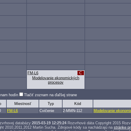
FM-L6
C
Modelovanie ekonomických
procesov
oznam hodín
Tlačiť zoznam na ďaľšej strane
o
Miestnosť
Typ
Kód
0
FM-L6
Cvičenie
2-MMN-112
Modelovanie ekonomi
ozvrhovej databázy:
2015-03-19 12:25:24
Rozvrhové dáta Copyright 2015 Rozv
ght 2010,2011,2012 Martin Sucha.
Zdrojové kódy sa nachádzajú na
stránke pr