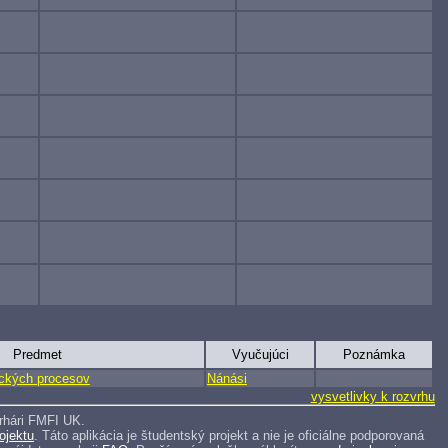
Predmet
Vyučujúci
Poznámka
ckých procesov
Nánási
vysvetlivky k rozvrhu
rhári FMFI UK.
ojektu
. Táto aplikácia je študentský projekt a nie je oficiálne podporovaná