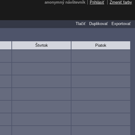
anonymný návštevník
Prihlásiť
Zmeniť farby
Tlačiť
Duplikovať
Exportovať
Štvrtok
Piatok