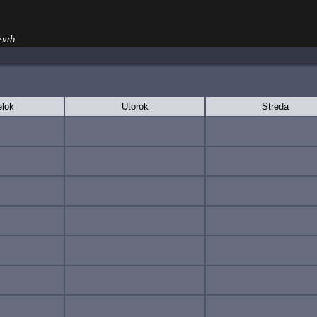
zvrh
lok
Utorok
Streda