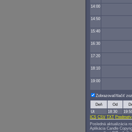
14:00
14:50
15:40
16:30
17:20
18:10
19:00
Zobrazovať/tlačiť z
Deň
Od
D
Ut
18:30
19:5
ICS
CSV
TXT
Predmety
Posledná aktualizácia r
Aplikácia Candle Copyri