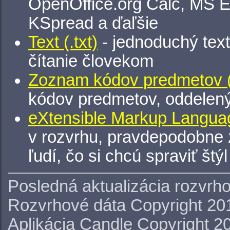
OpenOffice.org Calc, MS E
KSpread a ďaľšie
Text (.txt)
- jednoduchý tex
čítanie človekom
Zoznam kódov predmetov (.
kódov predmetov, oddelen
eXtensible Markup Languag
v rozvrhu, pravdepodobne 
ľudí, čo si chcú spraviť štý
Posledná aktualizácia rozvrh
Rozvrhové dáta Copyright 20
Aplikácia Candle Copyright 2