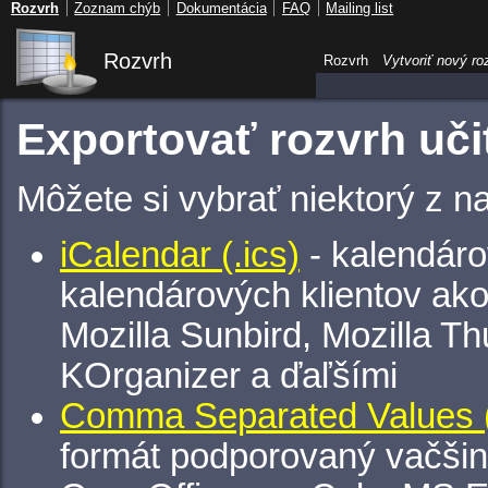
Rozvrh
Zoznam chýb
Dokumentácia
FAQ
Mailing list
Rozvrh
Rozvrh
Vytvoriť nový ro
Exportovať rozvrh uči
Môžete si vybrať niektorý z n
iCalendar (.ics)
- kalendáro
kalendárových klientov ak
Mozilla Sunbird, Mozilla Th
KOrganizer a ďaľšími
Comma Separated Values (
formát podporovaný vačšin