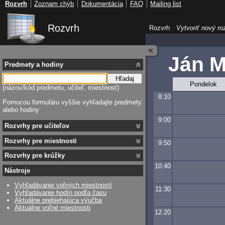
Rozvrh
Zoznam chýb
Dokumentácia
FAQ
Mailing list
Rozvrh
Rozvrh
Vytvoriť nový ro
Ján M
Predmety a hodiny
Hľadaj
Pondelok
(názov/kód predmetu, učiteľ, miestnosť)
8:10
Pomocou formuláru vyššie vyhľadajte predmety
alebo hodiny
9:00
Rozvrhy pre učiteľov
Rozvrhy pre miestnosti
9:50
Rozvrhy pre krúžky
10:40
Nástroje
Vyhľadávanie voľných miestností
11:30
Vyhľadávanie hodín podľa času
Aktuálne prebiehajúca výučba
Aktuálne voľné miestnosti
12:20