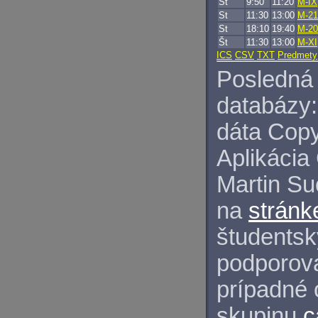
St
9:50
11:20
M-IX
St
11:30
13:00
M-21
St
18:10
19:40
M-20
Št
11:30
13:00
M-XI
ICS
CSV
TXT
Predmety
Posledná 
databázy:
dáta Copy
Aplikácia
Martin S
na
stránk
študentský
podporova
prípadné 
skupinu
c