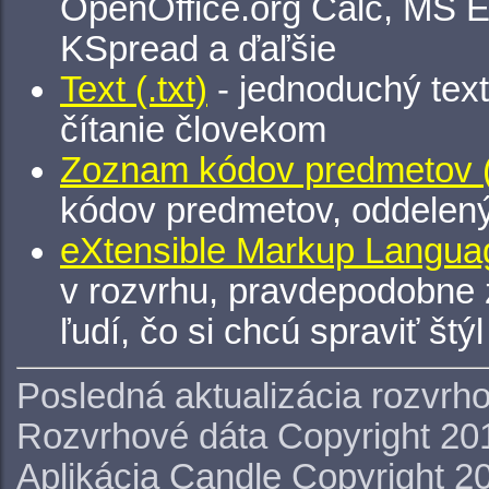
OpenOffice.org Calc, MS E
KSpread a ďaľšie
Text (.txt)
- jednoduchý tex
čítanie človekom
Zoznam kódov predmetov (.
kódov predmetov, oddelen
eXtensible Markup Languag
v rozvrhu, pravdepodobne 
ľudí, čo si chcú spraviť štý
Posledná aktualizácia rozvrh
Rozvrhové dáta Copyright 20
Aplikácia Candle Copyright 2