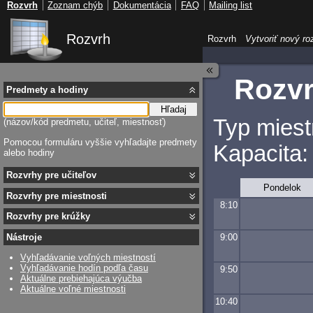
Rozvrh
Zoznam chýb
Dokumentácia
FAQ
Mailing list
Rozvrh
Rozvrh
Vytvoriť nový ro
Rozvr
Predmety a hodiny
Hľadaj
Typ miest
(názov/kód predmetu, učiteľ, miestnosť)
Pomocou formuláru vyššie vyhľadajte predmety
Kapacita:
alebo hodiny
Rozvrhy pre učiteľov
Pondelok
Rozvrhy pre miestnosti
8:10
Rozvrhy pre krúžky
9:00
Nástroje
Vyhľadávanie voľných miestností
Vyhľadávanie hodín podľa času
9:50
Aktuálne prebiehajúca výučba
Aktuálne voľné miestnosti
10:40