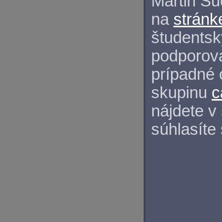
Martin S
na
stránk
študentský
podporova
prípadné 
skupinu
c
nájdete v
súhlasíte