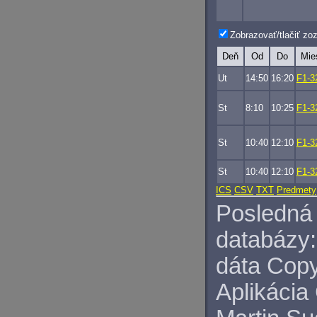
Zobrazovať/tlačiť z
Deň
Od
Do
Mie
Ut
14:50
16:20
F1-3
St
8:10
10:25
F1-3
St
10:40
12:10
F1-3
St
10:40
12:10
F1-3
ICS
CSV
TXT
Predmety
Posledná 
databázy:
dáta Copy
Aplikácia