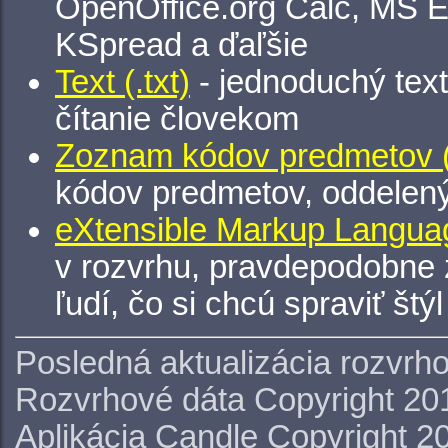
OpenOffice.org Calc, MS E
KSpread a ďaľšie
Text (.txt)
- jednoduchý tex
čítanie človekom
Zoznam kódov predmetov (.
kódov predmetov, oddelen
eXtensible Markup Languag
v rozvrhu, pravdepodobne 
ľudí, čo si chcú spraviť štý
Posledná aktualizácia rozvrh
Rozvrhové dáta Copyright 20
Aplikácia Candle Copyright 2