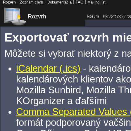
Rozvrh
Zoznam chýb
Dokumentácia
FAQ
Mailing list
Rozvrh
Rozvrh
Vytvoriť nový ro
Exportovať rozvrh mie
Môžete si vybrať niektorý z n
iCalendar (.ics)
- kalendáro
kalendárových klientov ak
Mozilla Sunbird, Mozilla Th
KOrganizer a ďaľšími
Comma Separated Values (
formát podporovaný vačšin