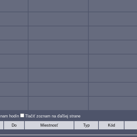
oznam hodín
Tlačiť zoznam na ďaľšej strane
Do
Miestnosť
Typ
Kód