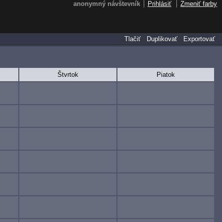
anonymný návštevník
Prihlásiť
Zmeniť farby
Tlačiť
Duplikovať
Exportovať
Štvrtok
Piatok