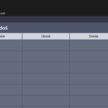
zvrh
jdoš
elok
Utorok
Streda