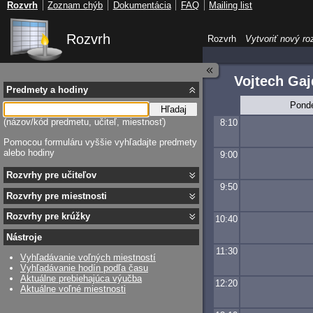
Rozvrh
Zoznam chýb
Dokumentácia
FAQ
Mailing list
Rozvrh
Rozvrh
Vytvoriť nový ro
Vojtech Ga
Predmety a hodiny
Pond
Hľadaj
(názov/kód predmetu, učiteľ, miestnosť)
8:10
Pomocou formuláru vyššie vyhľadajte predmety
alebo hodiny
9:00
Rozvrhy pre učiteľov
9:50
Rozvrhy pre miestnosti
Rozvrhy pre krúžky
10:40
Nástroje
11:30
Vyhľadávanie voľných miestností
Vyhľadávanie hodín podľa času
Aktuálne prebiehajúca výučba
12:20
Aktuálne voľné miestnosti