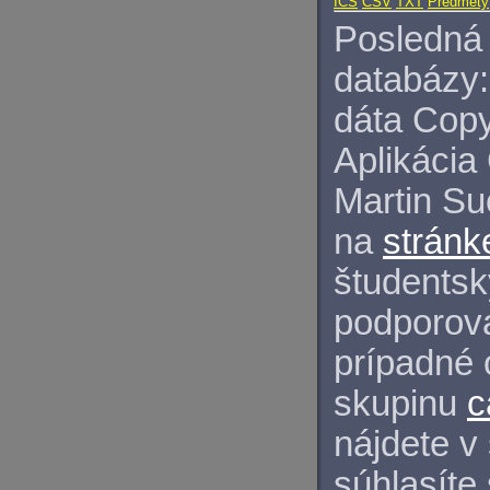
ICS
CSV
TXT
Predmety
Posledná 
databázy:
dáta Copy
Aplikácia
Martin S
na
stránk
študentský
podporova
prípadné 
skupinu
c
nájdete v
súhlasíte