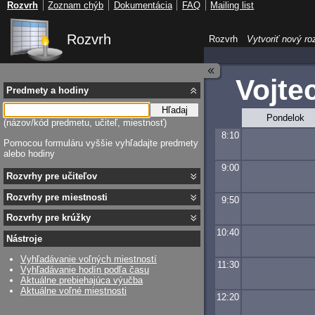
Rozvrh
Zoznam chýb
Dokumentácia
FAQ
Mailing list
Rozvrh
Rozvrh
Vytvoriť nový ro
Vojte
Predmety a hodiny
Hľadaj
Pondelok
(názov/kód predmetu, učiteľ, miestnosť)
8:10
Pomocou formuláru vyššie vyhľadajte predmety
alebo hodiny
9:00
Rozvrhy pre učiteľov
Rozvrhy pre miestnosti
9:50
Rozvrhy pre krúžky
10:40
Nástroje
Vyhľadávanie voľných miestností
11:30
Vyhľadávanie hodín podľa času
Aktuálne prebiehajúca výučba
Aktuálne voľné miestnosti
12:20