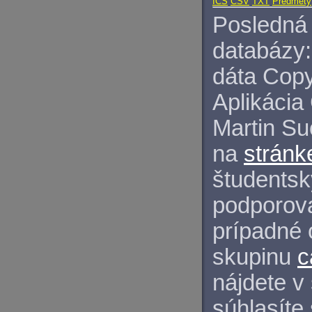
ICS
CSV
TXT
Predmety
Posledná 
databázy:
dáta Copy
Aplikácia
Martin S
na
stránk
študentský
podporova
prípadné 
skupinu
c
nájdete v
súhlasíte