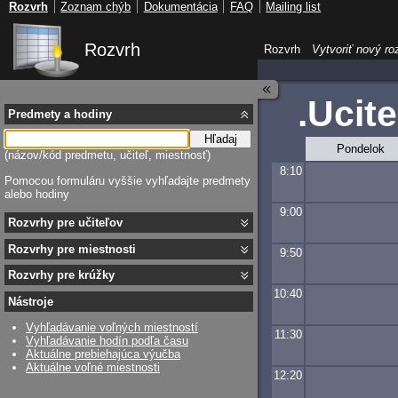
Rozvrh
Zoznam chýb
Dokumentácia
FAQ
Mailing list
Rozvrh
Rozvrh
Vytvoriť nový ro
.Ucite
Predmety a hodiny
Hľadaj
Pondelok
(názov/kód predmetu, učiteľ, miestnosť)
8:10
Pomocou formuláru vyššie vyhľadajte predmety
alebo hodiny
9:00
Rozvrhy pre učiteľov
Rozvrhy pre miestnosti
9:50
Rozvrhy pre krúžky
10:40
Nástroje
Vyhľadávanie voľných miestností
11:30
Vyhľadávanie hodín podľa času
Aktuálne prebiehajúca výučba
Aktuálne voľné miestnosti
12:20