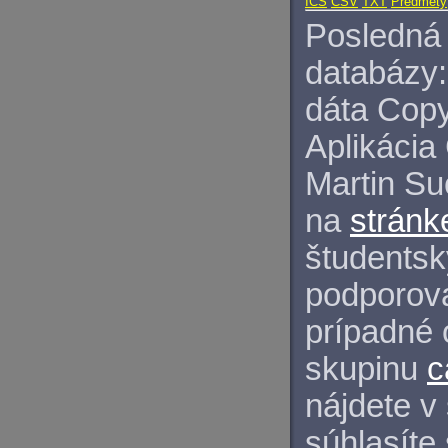
ICS
CSV
TXT
Predmety
Posledná 
databázy:
dáta Copy
Aplikácia
Martin S
na
stránk
študentský
podporova
prípadné 
skupinu
c
nájdete v
súhlasíte