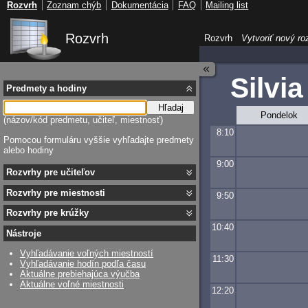
Rozvrh
Zoznam chýb
Dokumentácia
FAQ
Mailing list
Rozvrh
Rozvrh
Vytvoriť nový ro
Silvi
Predmety a hodiny
Hľadaj
Pondelok
(názov/kód predmetu, učiteľ, miestnosť)
8:10
Pomocou formuláru vyššie vyhľadajte predmety
alebo hodiny
9:00
Rozvrhy pre učiteľov
Rozvrhy pre miestnosti
9:50
Rozvrhy pre krúžky
10:40
Nástroje
Vyhľadávanie voľných miestností
11:30
Vyhľadávanie hodín podľa času
Aktuálne prebiehajúca výučba
Aktuálne voľné miestnosti
12:20