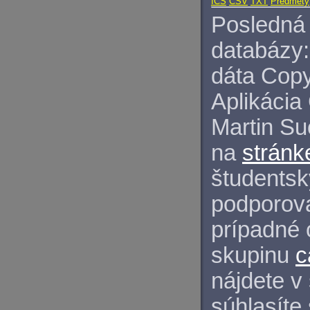
ICS
CSV
TXT
Predmety
Posledná 
databázy:
dáta Copy
Aplikácia
Martin S
na
stránk
študentský
podporova
prípadné 
skupinu
c
nájdete v
súhlasíte