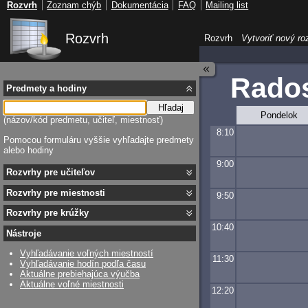
Rozvrh
Zoznam chýb
Dokumentácia
FAQ
Mailing list
Rozvrh
Rozvrh
Vytvoriť nový ro
Rado
Predmety a hodiny
Hľadaj
Pondelok
(názov/kód predmetu, učiteľ, miestnosť)
8:10
Pomocou formuláru vyššie vyhľadajte predmety
alebo hodiny
9:00
Rozvrhy pre učiteľov
Rozvrhy pre miestnosti
9:50
Rozvrhy pre krúžky
10:40
Nástroje
Vyhľadávanie voľných miestností
11:30
Vyhľadávanie hodín podľa času
Aktuálne prebiehajúca výučba
Aktuálne voľné miestnosti
12:20