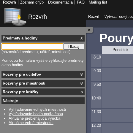
Rozvrh
Zoznam chýb
Dokumentácia
FAQ
Mailing list
Rozvrh
Rozvrh
Vytvoriť nový ro
Poury
Predmety a hodiny
Hľadaj
Pondelok
(názov/kód predmetu, učiteľ, miestnosť)
8:10
Pomocou formuláru vyššie vyhľadajte predmety
alebo hodiny
9:00
Rozvrhy pre učiteľov
Rozvrhy pre miestnosti
9:50
Rozvrhy pre krúžky
10:40
Nástroje
Vyhľadávanie voľných miestností
11:30
Vyhľadávanie hodín podľa času
Aktuálne prebiehajúca výučba
Aktuálne voľné miestnosti
12:20