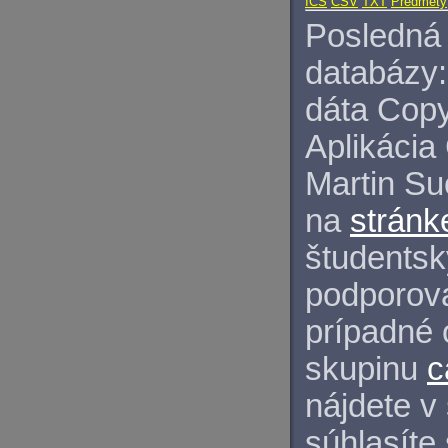
ICS
CSV
TXT
Predmety
Posledná 
databázy:
dáta Copy
Aplikácia
Martin S
na
stránk
študentský
podporova
prípadné 
skupinu
c
nájdete v
súhlasíte