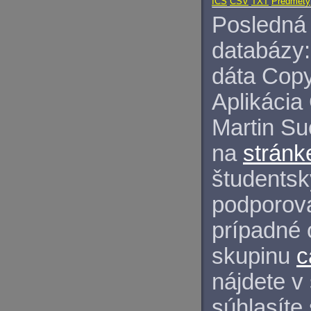
ICS
CSV
TXT
Predmety
Posledná 
databázy:
dáta Copy
Aplikácia
Martin S
na
stránk
študentský
podporova
prípadné 
skupinu
c
nájdete v
súhlasíte