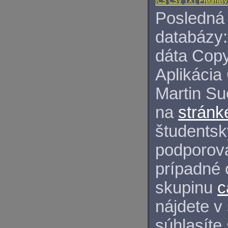
ICS
CSV
TXT
Predmety
Posledná 
databázy:
dáta Copy
Aplikácia
Martin S
na
stránk
študentský
podporova
prípadné 
skupinu
c
nájdete v
súhlasíte