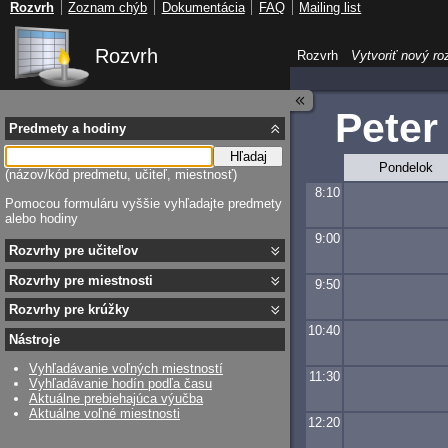
Rozvrh
Zoznam chýb
Dokumentácia
FAQ
Mailing list
Rozvrh
Rozvrh
Vytvoriť nový ro
Peter
Predmety a hodiny
Hľadaj
Pondelok
(názov/kód predmetu, učiteľ, miestnosť)
8:10
Pomocou formuláru vyššie vyhľadajte predmety
alebo hodiny
9:00
Rozvrhy pre učiteľov
Rozvrhy pre miestnosti
9:50
Rozvrhy pre krúžky
10:40
Nástroje
Vyhľadávanie voľných miestností
11:30
Vyhľadávanie hodín podľa času
Aktuálne prebiehajúca výučba
Aktuálne voľné miestnosti
12:20