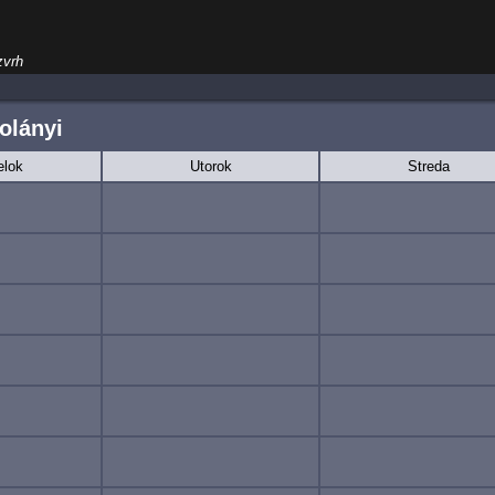
zvrh
olányi
elok
Utorok
Streda