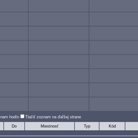
oznam hodín
Tlačiť zoznam na ďaľšej strane
Do
Miestnosť
Typ
Kód