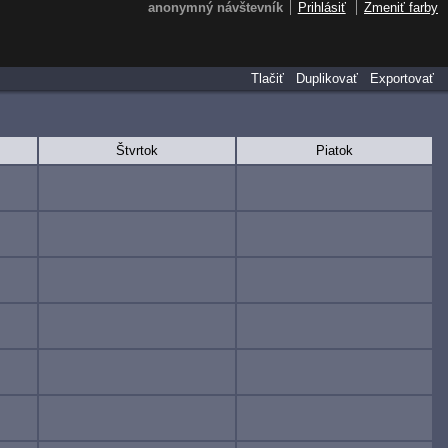
anonymný návštevník
Prihlásiť
Zmeniť farby
Tlačiť
Duplikovať
Exportovať
Štvrtok
Piatok