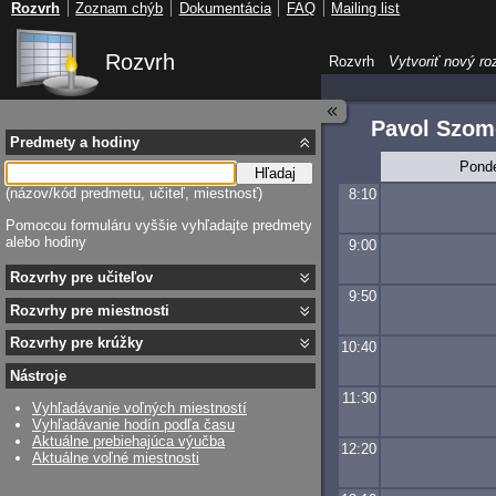
Rozvrh
Zoznam chýb
Dokumentácia
FAQ
Mailing list
Rozvrh
Rozvrh
Vytvoriť nový ro
Pavol Szom
Predmety a hodiny
Pond
Hľadaj
(názov/kód predmetu, učiteľ, miestnosť)
8:10
Pomocou formuláru vyššie vyhľadajte predmety
alebo hodiny
9:00
Rozvrhy pre učiteľov
9:50
Rozvrhy pre miestnosti
Rozvrhy pre krúžky
10:40
Nástroje
11:30
Vyhľadávanie voľných miestností
Vyhľadávanie hodín podľa času
Aktuálne prebiehajúca výučba
12:20
Aktuálne voľné miestnosti