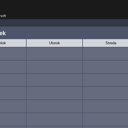
zvrh
ek
elok
Utorok
Streda