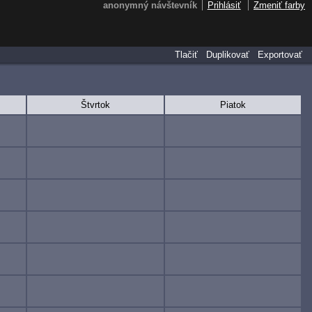
anonymný návštevník
Prihlásiť
Zmeniť farby
Tlačiť
Duplikovať
Exportovať
Štvrtok
Piatok