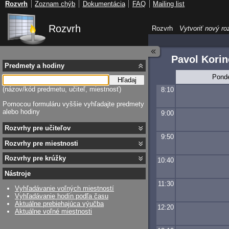
Rozvrh
Zoznam chýb
Dokumentácia
FAQ
Mailing list
Rozvrh
Rozvrh
Vytvoriť nový ro
Pavol Korin
Predmety a hodiny
Pond
Hľadaj
(názov/kód predmetu, učiteľ, miestnosť)
8:10
Pomocou formuláru vyššie vyhľadajte predmety
alebo hodiny
9:00
Rozvrhy pre učiteľov
9:50
Rozvrhy pre miestnosti
Rozvrhy pre krúžky
10:40
Nástroje
11:30
Vyhľadávanie voľných miestností
Vyhľadávanie hodín podľa času
Aktuálne prebiehajúca výučba
12:20
Aktuálne voľné miestnosti