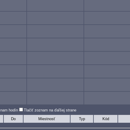
oznam hodín
Tlačiť zoznam na ďaľšej strane
Do
Miestnosť
Typ
Kód