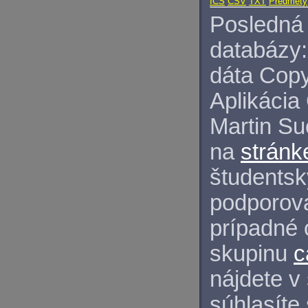
ICS
CSV
TXT
Predmety
Posledná 
databázy:
dáta Copy
Aplikácia
Martin S
na
stránk
študentský
podporova
prípadné 
skupinu
c
nájdete v
súhlasíte