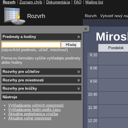
Rozvrh
Zoznam chýb
Dokumentácia
FAQ
Mailing list
Rozvrh
Rozvrh
Vytvoriť nový ro
Miros
Predmety a hodiny
Hľadaj
Pondelok
(názov/kód predmetu, učiteľ, miestnosť)
8:10
Pomocou formuláru vyššie vyhľadajte predmety
alebo hodiny
9:00
Rozvrhy pre učiteľov
Rozvrhy pre miestnosti
9:50
Rozvrhy pre krúžky
10:40
Nástroje
Vyhľadávanie voľných miestností
11:30
Vyhľadávanie hodín podľa času
Aktuálne prebiehajúca výučba
Aktuálne voľné miestnosti
12:20