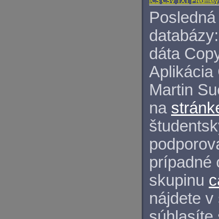
ICS
CSV
TXT
Predmety
Posledná 
databázy:
dáta Copy
Aplikácia
Martin S
na
stránk
študentský
podporova
prípadné 
skupinu
c
nájdete v
súhlasíte