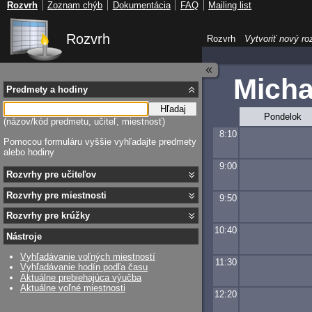
Rozvrh
Zoznam chýb
Dokumentácia
FAQ
Mailing list
Rozvrh
Rozvrh
Vytvoriť nový ro
Micha
Predmety a hodiny
Hľadaj
Pondelok
(názov/kód predmetu, učiteľ, miestnosť)
8:10
Pomocou formuláru vyššie vyhľadajte predmety
alebo hodiny
9:00
Rozvrhy pre učiteľov
Rozvrhy pre miestnosti
9:50
Rozvrhy pre krúžky
10:40
Nástroje
Vyhľadávanie voľných miestností
11:30
Vyhľadávanie hodín podľa času
Aktuálne prebiehajúca výučba
Aktuálne voľné miestnosti
12:20