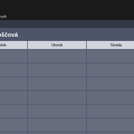
zvrh
oščová
elok
Utorok
Streda