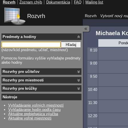
Rozvrh
Zoznam chýb
Dokumentácia
FAQ
Mailing list
Rozvrh
Rozvrh
Vytvoriť nový ro
Michaela K
Predmety a hodiny
Pond
Hľadaj
(názov/kód predmetu, učiteľ, miestnosť)
8:10
Pomocou formuláru vyššie vyhľadajte predmety
alebo hodiny
9:00
Rozvrhy pre učiteľov
9:50
Rozvrhy pre miestnosti
Rozvrhy pre krúžky
10:40
Nástroje
11:30
Vyhľadávanie voľných miestností
Vyhľadávanie hodín podľa času
Aktuálne prebiehajúca výučba
12:20
Aktuálne voľné miestnosti