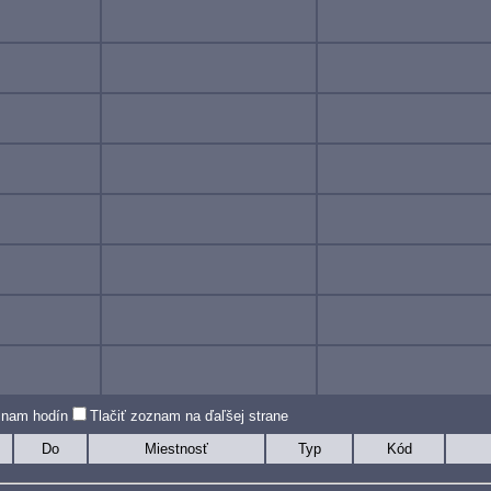
oznam hodín
Tlačiť zoznam na ďaľšej strane
Do
Miestnosť
Typ
Kód