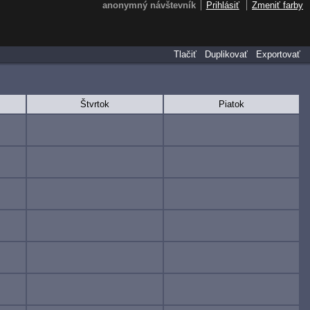
anonymný návštevník
Prihlásiť
Zmeniť farby
Tlačiť
Duplikovať
Exportovať
Štvrtok
Piatok