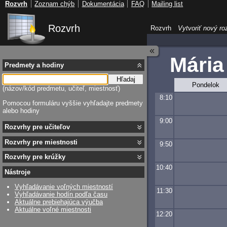
Rozvrh
Zoznam chýb
Dokumentácia
FAQ
Mailing list
Rozvrh
Rozvrh
Vytvoriť nový ro
Mária
Predmety a hodiny
Hľadaj
Pondelok
(názov/kód predmetu, učiteľ, miestnosť)
8:10
Pomocou formuláru vyššie vyhľadajte predmety
alebo hodiny
9:00
Rozvrhy pre učiteľov
Rozvrhy pre miestnosti
9:50
Rozvrhy pre krúžky
10:40
Nástroje
Vyhľadávanie voľných miestností
11:30
Vyhľadávanie hodín podľa času
Aktuálne prebiehajúca výučba
Aktuálne voľné miestnosti
12:20