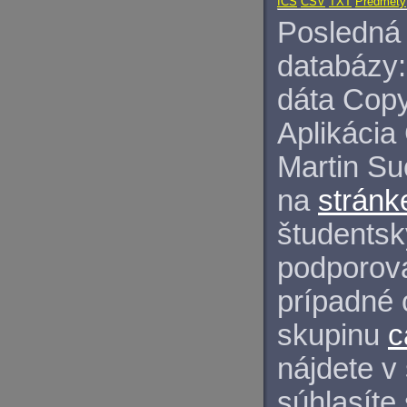
ICS
CSV
TXT
Predmety
Posledná 
databázy:
dáta Copy
Aplikácia
Martin S
na
stránk
študentský
podporova
prípadné 
skupinu
c
nájdete v
súhlasíte