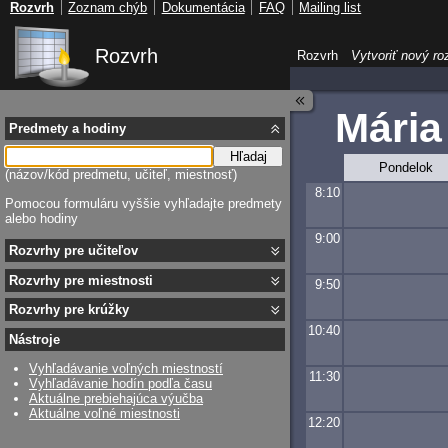
Rozvrh
Zoznam chýb
Dokumentácia
FAQ
Mailing list
Rozvrh
Rozvrh
Vytvoriť nový ro
Mária
Predmety a hodiny
Hľadaj
Pondelok
(názov/kód predmetu, učiteľ, miestnosť)
8:10
Pomocou formuláru vyššie vyhľadajte predmety
alebo hodiny
9:00
Rozvrhy pre učiteľov
Rozvrhy pre miestnosti
9:50
Rozvrhy pre krúžky
10:40
Nástroje
Vyhľadávanie voľných miestností
11:30
Vyhľadávanie hodín podľa času
Aktuálne prebiehajúca výučba
Aktuálne voľné miestnosti
12:20