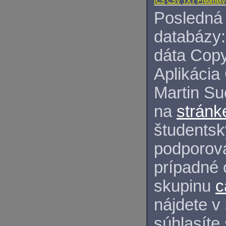
ICS
CSV
TXT
Predmety
Posledná 
databázy:
dáta Copy
Aplikácia
Martin S
na
stránk
študentský
podporova
prípadné 
skupinu
c
nájdete v
súhlasíte