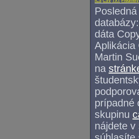
ICS
CSV
TXT
Predmety
Posledná 
databázy:
dáta Copy
Aplikácia
Martin S
na
stránk
študentský
podporova
prípadné 
skupinu
c
nájdete v
súhlasíte