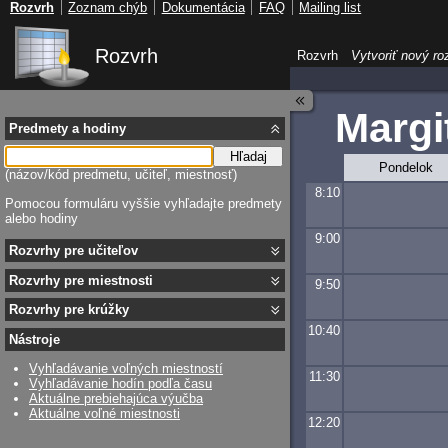
Rozvrh
Zoznam chýb
Dokumentácia
FAQ
Mailing list
Rozvrh
Rozvrh
Vytvoriť nový ro
Margi
Predmety a hodiny
Hľadaj
Pondelok
(názov/kód predmetu, učiteľ, miestnosť)
8:10
Pomocou formuláru vyššie vyhľadajte predmety
alebo hodiny
9:00
Rozvrhy pre učiteľov
Rozvrhy pre miestnosti
9:50
Rozvrhy pre krúžky
10:40
Nástroje
Vyhľadávanie voľných miestností
11:30
Vyhľadávanie hodín podľa času
Aktuálne prebiehajúca výučba
Aktuálne voľné miestnosti
12:20