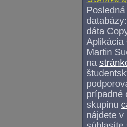
ICS
CSV
TXT
Predmety
Posledná 
databázy:
dáta Copy
Aplikácia
Martin S
na
stránk
študentský
podporova
prípadné 
skupinu
c
nájdete v
súhlasíte