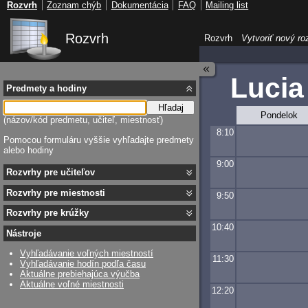
Rozvrh
Zoznam chýb
Dokumentácia
FAQ
Mailing list
Rozvrh
Rozvrh
Vytvoriť nový ro
Lucia
Predmety a hodiny
Hľadaj
Pondelok
(názov/kód predmetu, učiteľ, miestnosť)
8:10
Pomocou formuláru vyššie vyhľadajte predmety
alebo hodiny
9:00
Rozvrhy pre učiteľov
Rozvrhy pre miestnosti
9:50
Rozvrhy pre krúžky
10:40
Nástroje
Vyhľadávanie voľných miestností
11:30
Vyhľadávanie hodín podľa času
Aktuálne prebiehajúca výučba
Aktuálne voľné miestnosti
12:20