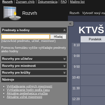
Rozvrh
Zoznam chýb
Dokumentácia
FAQ
Mailing list
Rozvrh
Rozvrh
Vytvoriť nový ro
KTVŠ
Predmety a hodiny
Hľadaj
Pondelok
(názov/kód predmetu, učiteľ, miestnosť)
8:10
Pomocou formuláru vyššie vyhľadajte predmety
alebo hodiny
9:00
Rozvrhy pre učiteľov
Rozvrhy pre miestnosti
9:50
Rozvrhy pre krúžky
10:40
Nástroje
Vyhľadávanie voľných miestností
11:30
Vyhľadávanie hodín podľa času
Aktuálne prebiehajúca výučba
Aktuálne voľné miestnosti
12:20