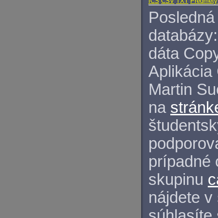
ICS
CSV
TXT
Predmety
Posledná 
databázy:
dáta Copy
Aplikácia
Martin S
na
stránk
študentský
podporova
prípadné 
skupinu
c
nájdete v
súhlasíte