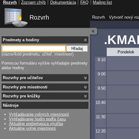
Rozvrh
Zoznam chýb
Dokumentácia
FAQ
Mailing list
Rozvrh
Rozvrh
Vytvoriť nový ro
.KMA
Predmety a hodiny
Hľadaj
Pondelok
(názov/kód predmetu, učiteľ, miestnosť)
8:10
Pomocou formuláru vyššie vyhľadajte predmety
alebo hodiny
9:00
Rozvrhy pre učiteľov
Rozvrhy pre miestnosti
9:50
Rozvrhy pre krúžky
10:40
Nástroje
Vyhľadávanie voľných miestností
11:30
Vyhľadávanie hodín podľa času
Aktuálne prebiehajúca výučba
Aktuálne voľné miestnosti
12:20