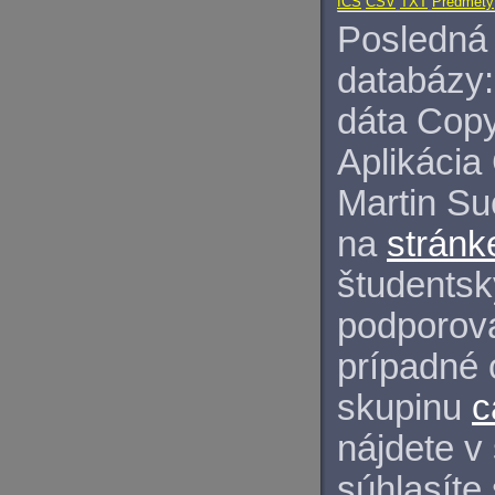
ICS
CSV
TXT
Predmety
Posledná 
databázy:
dáta Copy
Aplikácia
Martin S
na
stránk
študentský
podporova
prípadné 
skupinu
c
nájdete v
súhlasíte