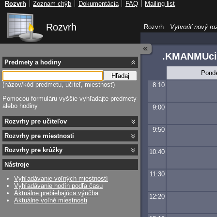
Rozvrh
Zoznam chýb
Dokumentácia
FAQ
Mailing list
Rozvrh
Rozvrh
Vytvoriť nový ro
.KMANMUci
Predmety a hodiny
Pond
Hľadaj
(názov/kód predmetu, učiteľ, miestnosť)
8:10
Pomocou formuláru vyššie vyhľadajte predmety
alebo hodiny
9:00
Rozvrhy pre učiteľov
9:50
Rozvrhy pre miestnosti
Rozvrhy pre krúžky
10:40
Nástroje
11:30
Vyhľadávanie voľných miestností
Vyhľadávanie hodín podľa času
Aktuálne prebiehajúca výučba
12:20
Aktuálne voľné miestnosti