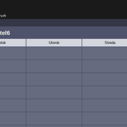
zvrh
tel6
elok
Utorok
Streda