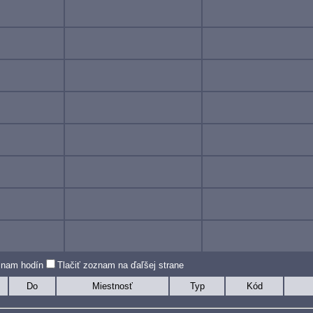
oznam hodín
Tlačiť zoznam na ďaľšej strane
Do
Miestnosť
Typ
Kód