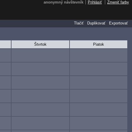
anonymný návštevník
Prihlásiť
Zmeniť farby
Tlačiť
Duplikovať
Exportovať
Štvrtok
Piatok