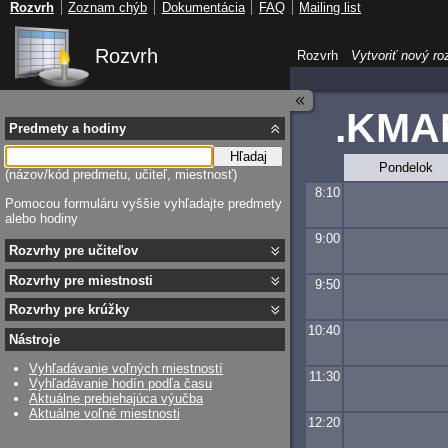
Rozvrh
Zoznam chýb
Dokumentácia
FAQ
Mailing list
Rozvrh
Rozvrh
Vytvoriť nový ro
.KMA
Predmety a hodiny
Hľadaj
Pondelok
(názov/kód predmetu, učiteľ, miestnosť)
8:10
Pomocou formuláru vyššie vyhľadajte predmety
alebo hodiny
9:00
Rozvrhy pre učiteľov
Rozvrhy pre miestnosti
9:50
Rozvrhy pre krúžky
10:40
Nástroje
Vyhľadávanie voľných miestností
11:30
Vyhľadávanie hodín podľa času
Aktuálne prebiehajúca výučba
Aktuálne voľné miestnosti
12:20