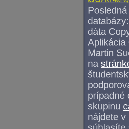
ICS
CSV
TXT
Predmety
Posledná 
databázy:
dáta Copy
Aplikácia
Martin S
na
stránk
študentský
podporova
prípadné 
skupinu
c
nájdete v
súhlasíte