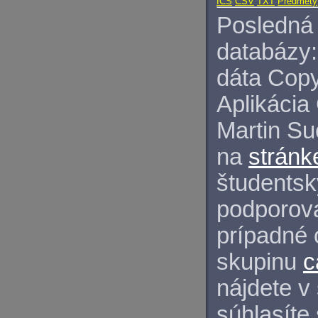
ICS
CSV
TXT
Predmety
Posledná 
databázy:
dáta Copy
Aplikácia
Martin S
na
stránk
študentský
podporova
prípadné 
skupinu
c
nájdete v
súhlasíte