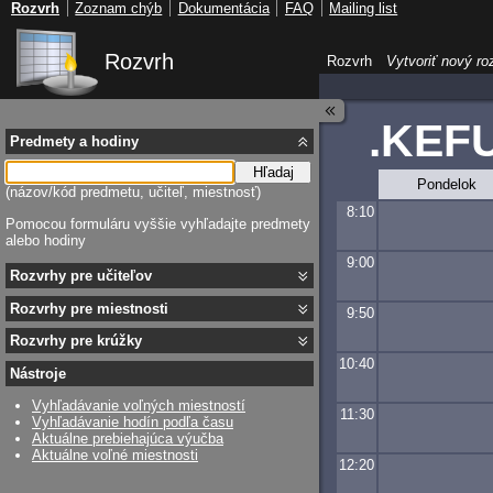
Rozvrh
Zoznam chýb
Dokumentácia
FAQ
Mailing list
Rozvrh
Rozvrh
Vytvoriť nový ro
.KEFU
Predmety a hodiny
Hľadaj
Pondelok
(názov/kód predmetu, učiteľ, miestnosť)
8:10
Pomocou formuláru vyššie vyhľadajte predmety
alebo hodiny
9:00
Rozvrhy pre učiteľov
Rozvrhy pre miestnosti
9:50
Rozvrhy pre krúžky
10:40
Nástroje
Vyhľadávanie voľných miestností
11:30
Vyhľadávanie hodín podľa času
Aktuálne prebiehajúca výučba
Aktuálne voľné miestnosti
12:20