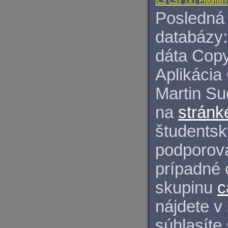
ICS
CSV
TXT
Predmety
Posledná 
databázy:
dáta Copy
Aplikácia
Martin S
na
stránk
študentský
podporova
prípadné 
skupinu
c
nájdete v
súhlasíte