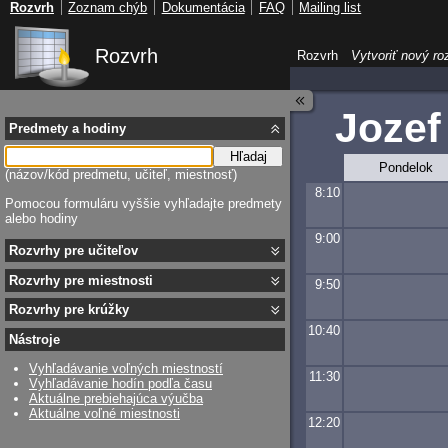
Rozvrh
Zoznam chýb
Dokumentácia
FAQ
Mailing list
Rozvrh
Rozvrh
Vytvoriť nový ro
Jozef
Predmety a hodiny
Hľadaj
Pondelok
(názov/kód predmetu, učiteľ, miestnosť)
8:10
Pomocou formuláru vyššie vyhľadajte predmety
alebo hodiny
9:00
Rozvrhy pre učiteľov
Rozvrhy pre miestnosti
9:50
Rozvrhy pre krúžky
10:40
Nástroje
Vyhľadávanie voľných miestností
11:30
Vyhľadávanie hodín podľa času
Aktuálne prebiehajúca výučba
Aktuálne voľné miestnosti
12:20