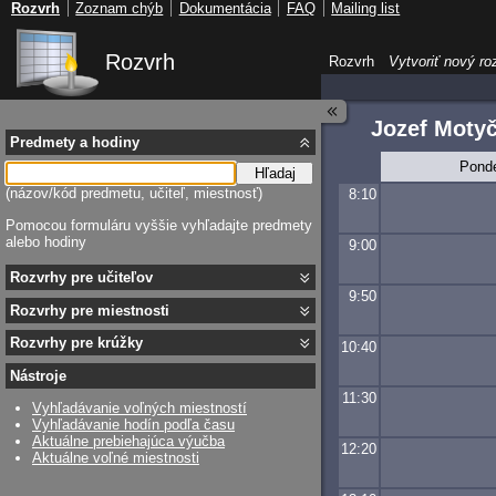
Rozvrh
Zoznam chýb
Dokumentácia
FAQ
Mailing list
Rozvrh
Rozvrh
Vytvoriť nový ro
Jozef Moty
Predmety a hodiny
Pond
Hľadaj
(názov/kód predmetu, učiteľ, miestnosť)
8:10
Pomocou formuláru vyššie vyhľadajte predmety
alebo hodiny
9:00
Rozvrhy pre učiteľov
9:50
Rozvrhy pre miestnosti
Rozvrhy pre krúžky
10:40
Nástroje
11:30
Vyhľadávanie voľných miestností
Vyhľadávanie hodín podľa času
Aktuálne prebiehajúca výučba
12:20
Aktuálne voľné miestnosti