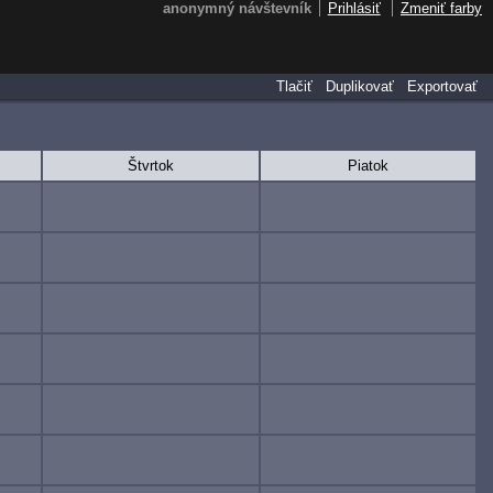
anonymný návštevník
Prihlásiť
Zmeniť farby
Tlačiť
Duplikovať
Exportovať
Štvrtok
Piatok