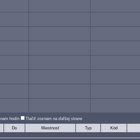
oznam hodín
Tlačiť zoznam na ďaľšej strane
Do
Miestnosť
Typ
Kód