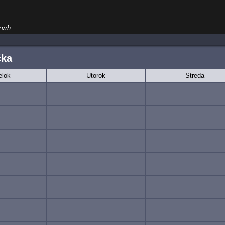
zvrh
čka
elok
Utorok
Streda