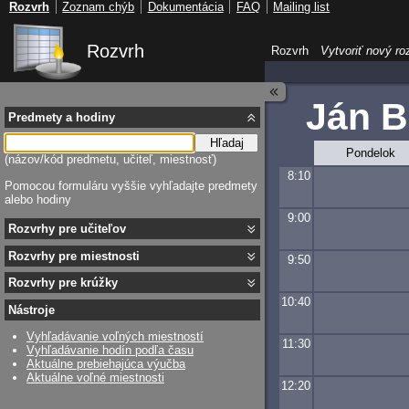
Rozvrh
Zoznam chýb
Dokumentácia
FAQ
Mailing list
Rozvrh
Rozvrh
Vytvoriť nový ro
Ján B
Predmety a hodiny
Hľadaj
Pondelok
(názov/kód predmetu, učiteľ, miestnosť)
8:10
Pomocou formuláru vyššie vyhľadajte predmety
alebo hodiny
9:00
Rozvrhy pre učiteľov
Rozvrhy pre miestnosti
9:50
Rozvrhy pre krúžky
10:40
Nástroje
Vyhľadávanie voľných miestností
11:30
Vyhľadávanie hodín podľa času
Aktuálne prebiehajúca výučba
Aktuálne voľné miestnosti
12:20