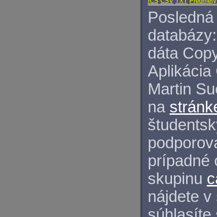
ICS
CSV
TXT
Predmety
Posledná 
databázy:
dáta Copy
Aplikácia
Martin S
na
stránk
študentský
podporova
prípadné 
skupinu
c
nájdete v
súhlasíte