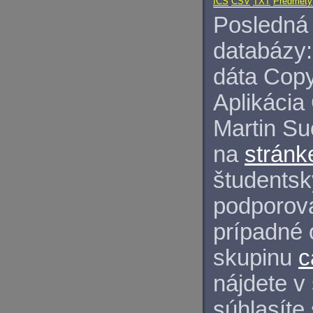
ICS
CSV
TXT
Predmety
Posledná 
databázy:
dáta Copy
Aplikácia
Martin S
na
stránk
študentský
podporova
prípadné 
skupinu
c
nájdete v
súhlasíte