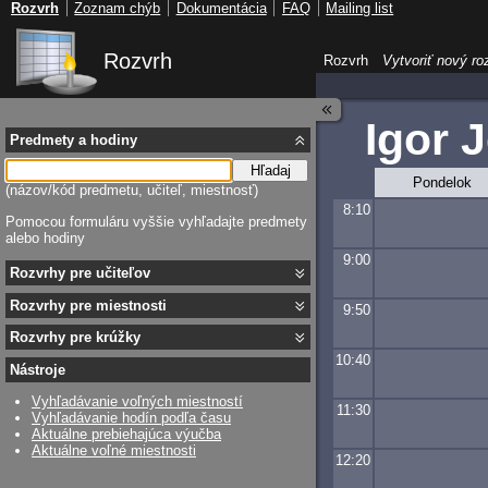
Rozvrh
Zoznam chýb
Dokumentácia
FAQ
Mailing list
Rozvrh
Rozvrh
Vytvoriť nový ro
Igor 
Predmety a hodiny
Hľadaj
Pondelok
(názov/kód predmetu, učiteľ, miestnosť)
8:10
Pomocou formuláru vyššie vyhľadajte predmety
alebo hodiny
9:00
Rozvrhy pre učiteľov
Rozvrhy pre miestnosti
9:50
Rozvrhy pre krúžky
10:40
Nástroje
Vyhľadávanie voľných miestností
11:30
Vyhľadávanie hodín podľa času
Aktuálne prebiehajúca výučba
Aktuálne voľné miestnosti
12:20